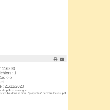
° 116893
chiers : 1
Radiolo
net
e : 21/11/2023
r du pdf est renseigné,
est visible dans le menu "propriétés" de votre lecteur pdf.